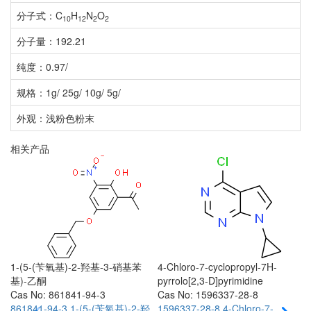
分子式：C
H
N
O
10
12
2
2
分子量：192.21
纯度：0.97/
规格：1g/ 25g/ 10g/ 5g/
外观：浅粉色粉末
相关产品
1-(5-(苄氧基)-2-羟基-3-硝基苯
4-Chloro-7-cyclopropyl-7H-
5
基)-乙酮
pyrrolo[2,3-D]pyrimidine
c
Cas No: 861841-94-3
Cas No: 1596337-28-8
C
861841-94-3
1-(5-(苄氧基)-2-羟
1596337-28-8
4-Chloro-7-
4