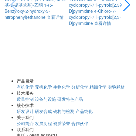
基-3-硝基苯基)-乙酮
1-(5-
cyclopropyl-7H-pyrrolo[2,3-
p
Benzyloxy-2-hydroxy-3-
D]pyrimidine
4-Chloro-7-
1
nitrophenyl)ethanone
查看详情
cyclopropyl-7H-pyrrolo[2,3-
c
D]pyrimidine
查看详情
产品目录
有机化学
无机化学
生物化学
分析化学
精细化学
实验耗材
技术服务
质量控制
设备与设施
研发特色产品
核心技术
研发设计
研发合成
确构与检测
产品纯化
关于我们
公司简介
发展历程
资质荣誉
合作伙伴
联系我们
电话：0556-5030631