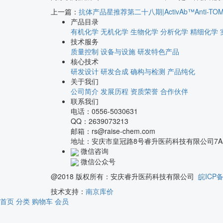
上一篇：
抗体产品星推荐第二十八期|ActivAb™Anti-TOM
产品目录
有机化学
无机化学
生物化学
分析化学
精细化学
技术服务
质量控制
设备与设施
研发特色产品
核心技术
研发设计
研发合成
确构与检测
产品纯化
关于我们
公司简介
发展历程
资质荣誉
合作伙伴
联系我们
电话：0556-5030631
QQ：2639073213
邮箱：rs@raise-chem.com
地址：安庆市皇冠路8号睿升医药科技有限公司7A5
微信咨询
微信公众号
@2018 版权所有：安庆睿升医药科技有限公司
皖ICP备
技术支持：
南京库价
首页
分类
购物车
会员