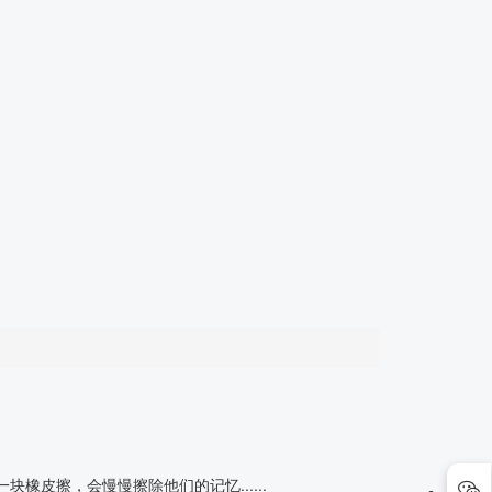
块橡皮擦，会慢慢擦除他们的记忆......