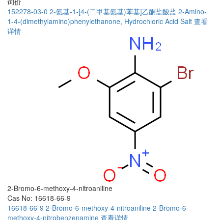
询价
152278-03-0
2-氨基-1-[4-(二甲基氨基)苯基]乙酮盐酸盐
2-Amino-
1-4-(dimethylamino)phenylethanone, Hydrochloric Acid Salt
查看
详情
2-Bromo-6-methoxy-4-nitroaniline
Cas No: 16618-66-9
16618-66-9
2-Bromo-6-methoxy-4-nitroaniline
2-Bromo-6-
methoxy-4-nitrobenzenamine
查看详情