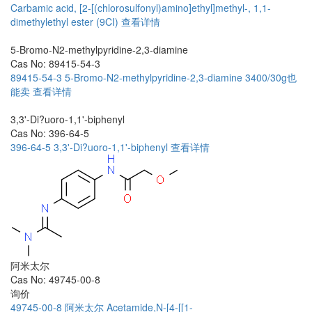
Carbamic acid, [2-[(chlorosulfonyl)amino]ethyl]methyl-, 1,1-
dimethylethyl ester (9CI)
查看详情
5-Bromo-N2-methylpyridine-2,3-diamine
Cas No: 89415-54-3
89415-54-3
5-Bromo-N2-methylpyridine-2,3-diamine
3400/30g也
能卖
查看详情
3,3'-Di?uoro-1,1'-biphenyl
Cas No: 396-64-5
396-64-5
3,3'-Di?uoro-1,1'-biphenyl
查看详情
阿米太尔
Cas No: 49745-00-8
询价
49745-00-8
阿米太尔
Acetamide,N-[4-[[1-