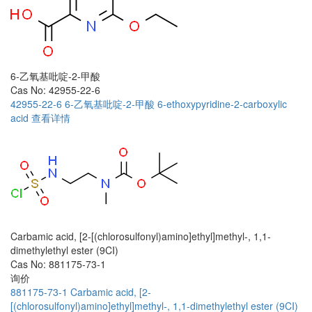
6-乙氧基吡啶-2-甲酸
Cas No: 42955-22-6
42955-22-6
6-乙氧基吡啶-2-甲酸
6-ethoxypyridine-2-carboxylic
acid
查看详情
Carbamic acid, [2-[(chlorosulfonyl)amino]ethyl]methyl-, 1,1-
dimethylethyl ester (9CI)
Cas No: 881175-73-1
询价
881175-73-1
Carbamic acid, [2-
[(chlorosulfonyl)amino]ethyl]methyl-, 1,1-dimethylethyl ester (9CI)