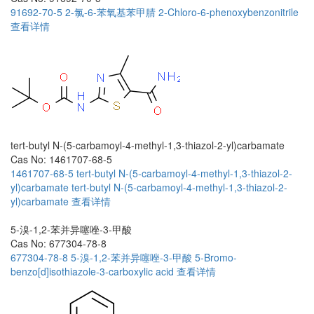
91692-70-5
2-氯-6-苯氧基苯甲腈
2-Chloro-6-phenoxybenzonitrile
查看详情
tert-butyl N-(5-carbamoyl-4-methyl-1,3-thiazol-2-yl)carbamate
Cas No: 1461707-68-5
1461707-68-5
tert-butyl N-(5-carbamoyl-4-methyl-1,3-thiazol-2-
yl)carbamate
tert-butyl N-(5-carbamoyl-4-methyl-1,3-thiazol-2-
yl)carbamate
查看详情
5-溴-1,2-苯并异噻唑-3-甲酸
Cas No: 677304-78-8
677304-78-8
5-溴-1,2-苯并异噻唑-3-甲酸
5-Bromo-
benzo[d]isothiazole-3-carboxylic acid
查看详情